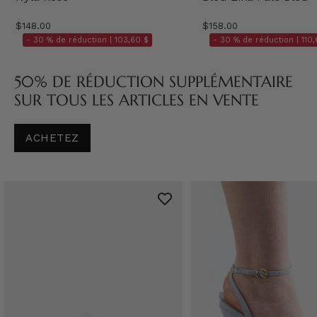
$148.00
$158.00
- 30 % de réduction |
103,60 $
- 30 % de réduction |
110,
50% DE RÉDUCTION SUPPLÉMENTAIRE
SUR TOUS LES ARTICLES EN VENTE
ACHETEZ