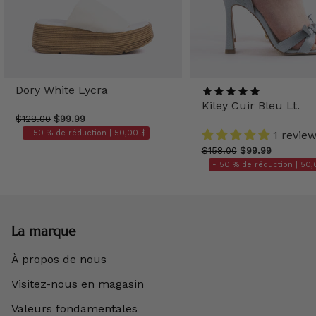
Dory White Lycra
Kiley Cuir Bleu Lt.
$128.00
$99.99
- 50 % de réduction |
50,00 $
1 revie
$158.00
$99.99
- 50 % de réduction |
50,
La marque
À propos de nous
Visitez-nous en magasin
Valeurs fondamentales