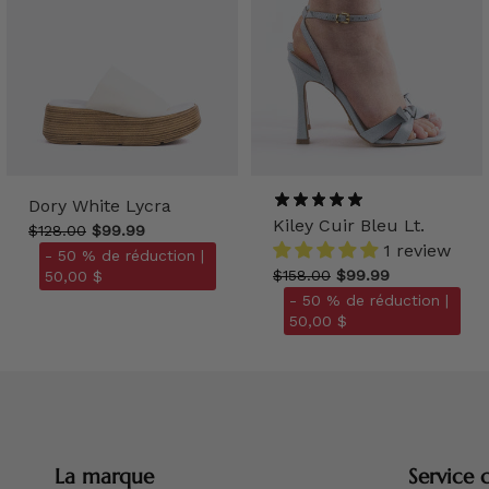
Dory White Lycra
Kiley Cuir Bleu Lt.
$128.00
$99.99
1 review
- 50 % de réduction |
$158.00
$99.99
50,00 $
- 50 % de réduction |
50,00 $
La marque
Service c