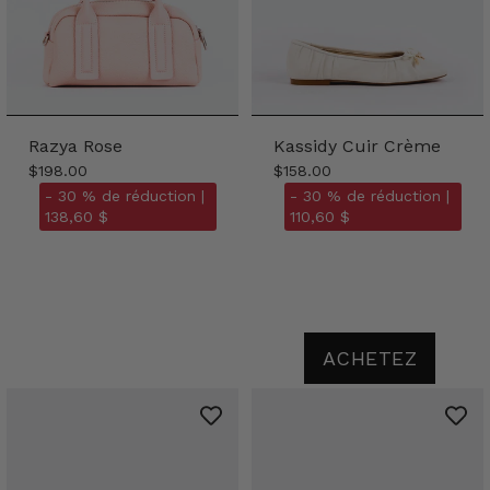
Razya Rose
Kassidy Cuir Crème
$198.00
$158.00
- 30 % de réduction |
- 30 % de réduction |
138,60 $
110,60 $
ACHETEZ