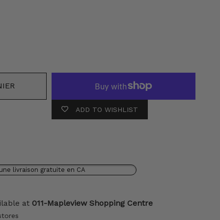
NIER
ADD TO WISHLIST
une livraison gratuite en CA
ilable at
011-Mapleview Shopping Centre
stores