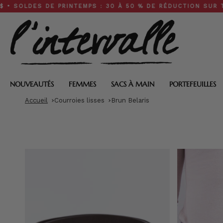
Skip
S DE PRINTEMPS : 30 À 50 % DE RÉDUCTION SUR TOUT LE S
to
content
NOUVEAUTÉS
FEMMES
SACS À MAIN
PORTEFEUILLES
Accueil
Courroies lisses
Brun Belaris