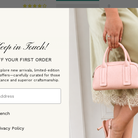
0
0
0
0
Write a review
eep in Touch!
FF YOUR FIRST ORDER
plore new arrivals, limited-edition
 offers—carefully curated for those
gance and superior craftsmanship.
1/2026
x
rench
ree to our [Privacy Policy]
ivacy Policy