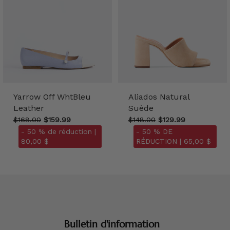
Yarrow Off WhtBleu
Aliados Natural
Leather
Suède
$168.00
$159.99
$148.00
$129.99
- 50 % de réduction |
- 50 % DE
80,00 $
RÉDUCTION |
65,00 $
Bulletin d'information