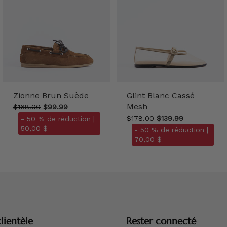
Zionne Brun Suède
Glint Blanc Cassé
Mesh
$168.00
$99.99
$178.00
$139.99
- 50 % de réduction |
50,00 $
- 50 % de réduction |
70,00 $
lientèle
Rester connecté