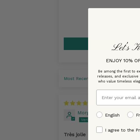
Let’s K
ENJOY 10% O
Be among the first to ex
releases, and exclusive
Sort by
who value timeless ele
Email
07/1
Morgane Quiniou-Lemieu
preffered language
English
F
By signing up, you ag
I agree to the Pr
Très jolie