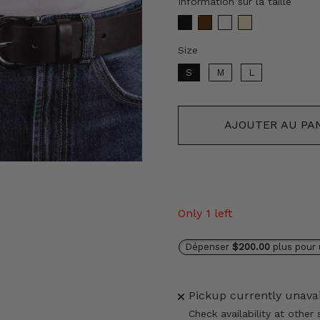
Information sur la taille
Size
Size
S
M
L
AJOUTER AU PA
Only 1 left
Dépenser
$200.00
plus pour 
Pickup currently unava
Check availability at other 