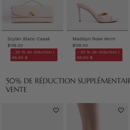
Scyler Blanc Cassé
Madisyn Rose Verni
$138.00
$128.00
- 30 % de réduction |
- 30 % de réduction |
96,60 $
89,60 $
50% DE RÉDUCTION SUPPLÉMENTAIRE
VENTE