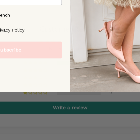
rench
Customer Reviews
ree to our [Privacy Policy]
ivacy Policy
5.00 out of 5
Based on 1 review
ubscribe
1
0
0
0
0
Write a review