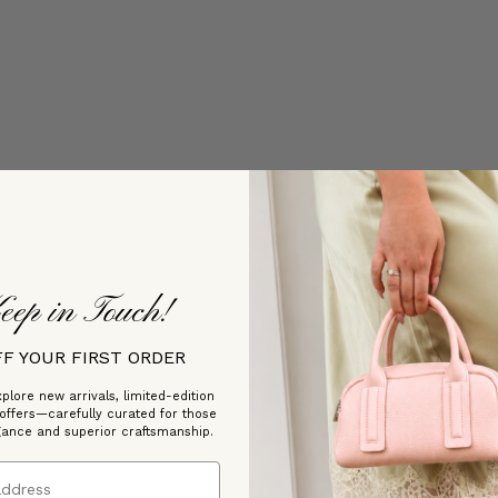
eep in Touch!
FF YOUR FIRST ORDER
plore new arrivals, limited-edition
 offers—carefully curated for those
gance and superior craftsmanship.