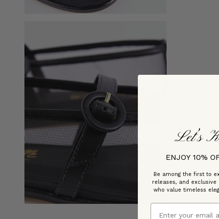
Let’s K
ENJOY 10% O
Be among the first to ex
releases, and exclusive
who value timeless ele
Email