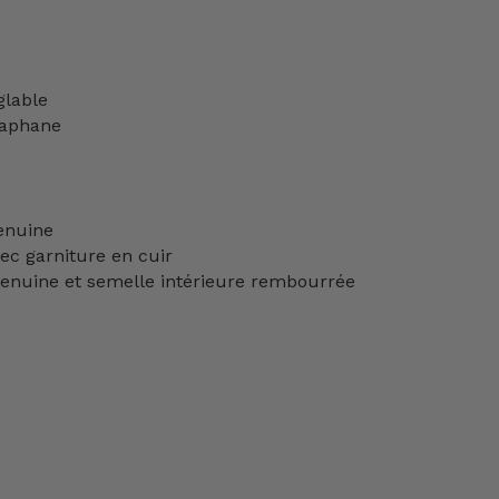
glable
iaphane
Genuine
ec garniture en cuir
enuine et semelle intérieure rembourrée