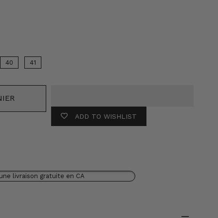
eur
40
41
NIER
ADD TO WISHLIST
une livraison gratuite en CA