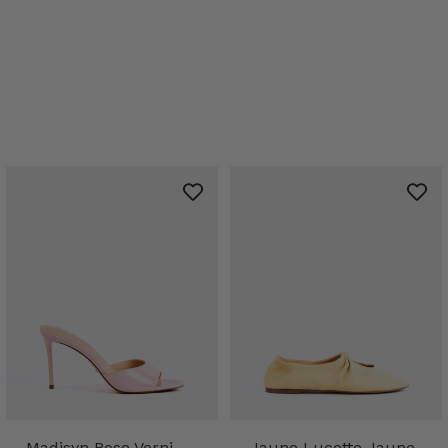
Madisyn Rose Verni
Jaune Lucette Jaune