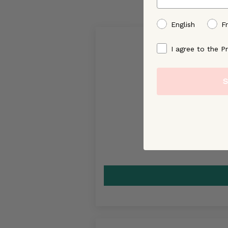
preffered language
English
F
By signing up, you ag
I agree to the Pr
S