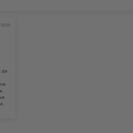
/2025
 de
 ne
La
uve
e.