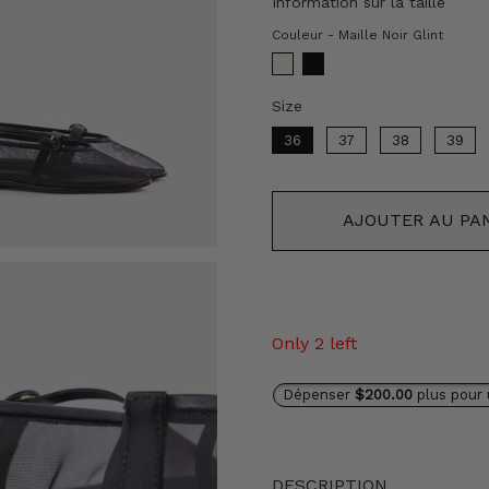
Information sur la taille
Coul
Couleur
-
Maille Noir Glint
Size
Size
36
37
38
39
AJOUTER AU PA
Only 2 left
Dépenser
$200.00
plus pour 
DESCRIPTION