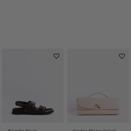
Biarritz Brun
Scyler Blanc Cassé