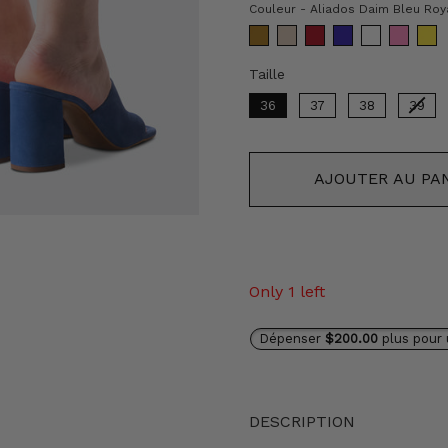
Couleur
-
Aliados Daim Bleu Roy
Taille
Taille
36
37
38
39
AJOUTER AU PA
Only 1 left
Dépenser
$200.00
plus pour 
DESCRIPTION