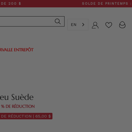
 $
SOLDE DE PRINTEMPS : 30 À 5
EN
Compte
ERVALLE ENTREPÔT
leu Suède
0 % DE RÉDUCTION
 DE RÉDUCTION |
65,00 $