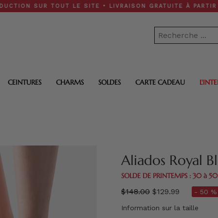
 SUR TOUT LE SITE • LIVRAISON GRATUITE À PARTIR DE 200
CEINTURES
CHARMS
SOLDES
CARTE CADEAU
L'INT
Aliados Royal B
SOLDE DE PRINTEMPS : 30 à 5
régulier
$148.00
$129.99
- 50 %
prix
Information sur la taille