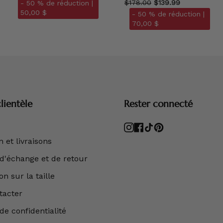
$178.00
$139.99
- 50 % de réduction |
50,00 $
- 50 % de réduction |
70,00 $
lientèle
Rester connecté
Instagram
Facebook
TikTok
Pinterest
 et livraisons
 d'échange et de retour
n sur la taille
tacter
de confidentialité