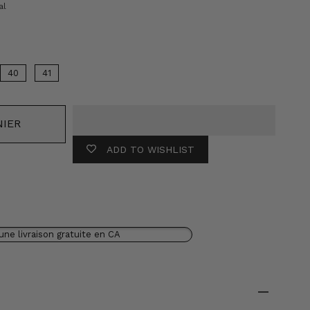
Couleur
al
40
41
NIER
ADD TO WISHLIST
une livraison gratuite en CA