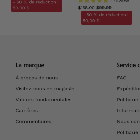
1 review
- 50 % de réduction |
$158.00
$99.99
50,00 $
- 50 % de réduction |
50,00 $
La marque
Service c
À propos de nous
FAQ
Visitez-nous en magasin
Expédition
Valeurs fondamentales
Politique
Carrières
Informatio
Commentaires
Nous con
Politique 