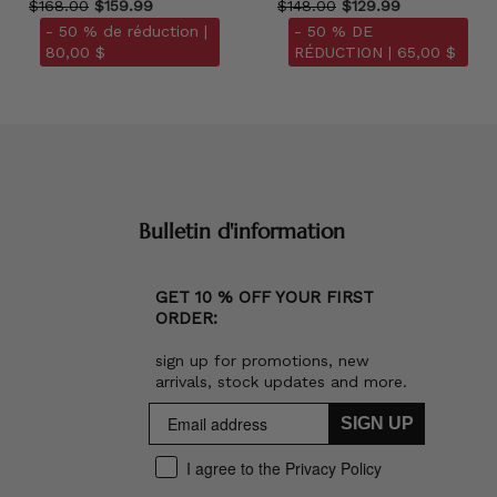
$168.00
$159.99
$148.00
$129.99
- 50 % de réduction |
- 50 % DE
80,00 $
RÉDUCTION |
65,00 $
Bulletin d'information
GET 10 % OFF YOUR FIRST
ORDER:
sign up for promotions, new
arrivals, stock updates and more.
SIGN UP
I agree to the Privacy Policy