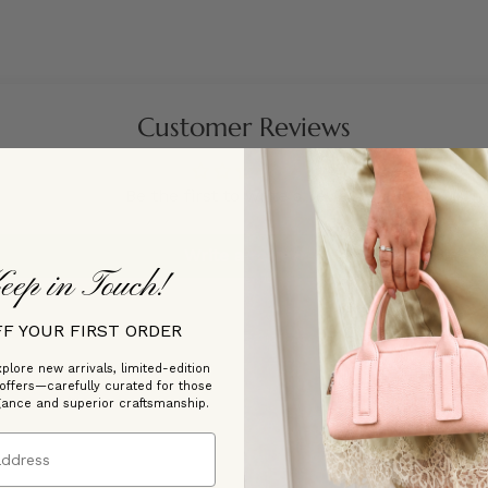
Customer Reviews
Be the first to write a review
Write a review
eep in Touch!
FF YOUR FIRST ORDER
plore new arrivals, limited-edition
 offers—carefully curated for those
gance and superior craftsmanship.