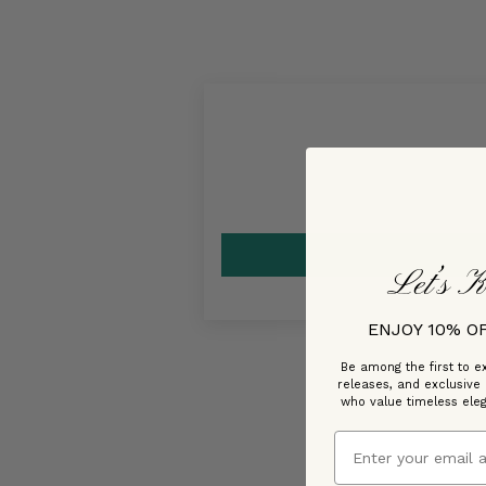
Let’s K
ENJOY 10% O
Be among the first to ex
releases, and exclusive
who value timeless ele
Email