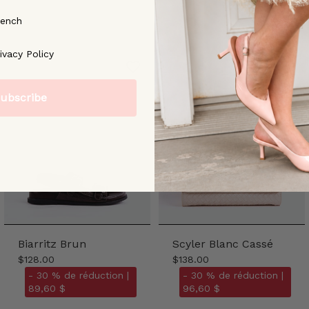
rench
ree to our [Privacy Policy]
ivacy Policy
ubscribe
Biarritz Brun
Scyler Blanc Cassé
$128.00
$138.00
- 30 % de réduction |
- 30 % de réduction |
89,60 $
96,60 $