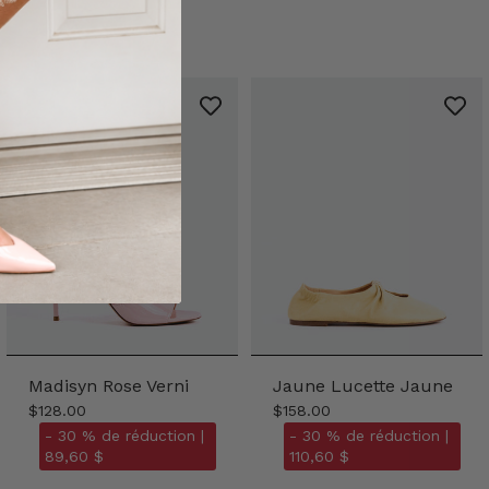
Madisyn Rose Verni
Jaune Lucette Jaune
$128.00
$158.00
- 30 % de réduction |
- 30 % de réduction |
89,60 $
110,60 $