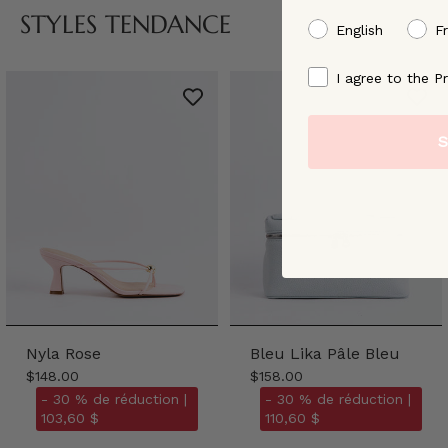
STYLES TENDANCE
preffered language
English
F
By signing up, you ag
I agree to the Pr
S
Nyla Rose
Bleu Lika Pâle Bleu
$148.00
$158.00
- 30 % de réduction |
- 30 % de réduction |
103,60 $
110,60 $