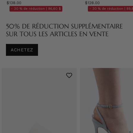
$138.00
$128.00
- 30 % de réduction |
96,60 $
- 30 % de réduction |
89,
50% DE RÉDUCTION SUPPLÉMENTAIRE
SUR TOUS LES ARTICLES EN VENTE
ACHETEZ