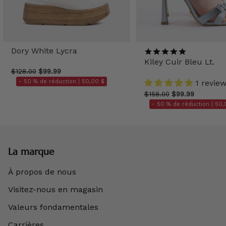
Dory White Lycra
Kiley Cuir Bleu Lt.
$128.00
$99.99
- 50 % de réduction |
50,00 $
1 revie
$158.00
$99.99
- 50 % de réduction |
50,
La marque
À propos de nous
Visitez-nous en magasin
Valeurs fondamentales
Carrières