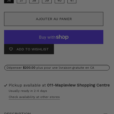
36
37
38
39
40
41
AJOUTER AU PANIER
ADD TO WISHLIST
Dépenser
$200.00
plus pour une livraison gratuite en CA
Pickup available at
011-Mapleview Shopping Centre
Usually ready in 2-4 days
Check availability at other stores
DESCRIPTION