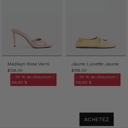
Madisyn Rose Verni
Jaune Lucette Jaune
$128.00
$158.00
- 30 % de réduction |
- 30 % de réduction |
89,60 $
110,60 $
ACHETEZ