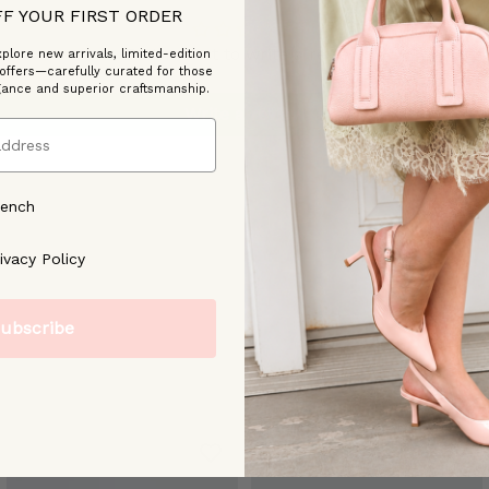
FF YOUR FIRST ORDER
Be the first to write a review
plore new arrivals, limited-edition
 offers—carefully curated for those
gance and superior craftsmanship.
Write a review
rench
ree to our [Privacy Policy]
ivacy Policy
ubscribe