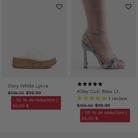
Dory White Lycra
Kiley Cuir Bleu Lt.
$128.00
$99.99
1 review
- 50 % de réduction |
$158.00
$99.99
50,00 $
- 50 % de réduction |
50,00 $