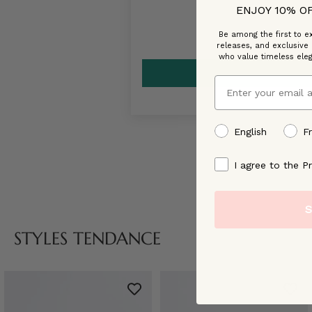
ENJOY 10% O
Be among the first to ex
releases, and exclusive
who value timeless ele
Email
preffered language
English
F
By signing up, you ag
I agree to the Pr
S
STYLES TENDANCE