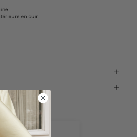
ine
térieure en cuir