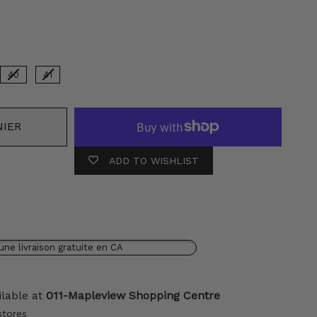
leur
40
41
NIER
ADD TO WISHLIST
une livraison gratuite en CA
ilable at
011-Mapleview Shopping Centre
stores