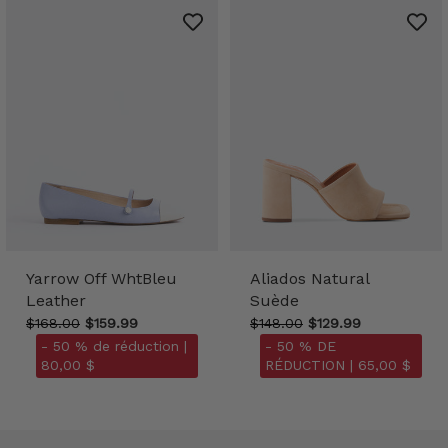
Yarrow Off WhtBleu
Aliados Natural
Leather
Suède
$168.00
$159.99
$148.00
$129.99
- 50 % de réduction |
- 50 % DE
80,00 $
RÉDUCTION |
65,00 $