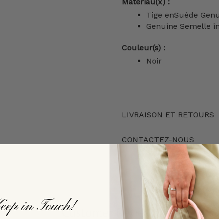
Matériau(x) :
Tige enSuède Genu
Genuine Semelle in
Couleur(s) :
Noir
LIVRAISON ET RETOURS
CONTACTEZ-NOUS
eep in Touch!
Customer Reviews