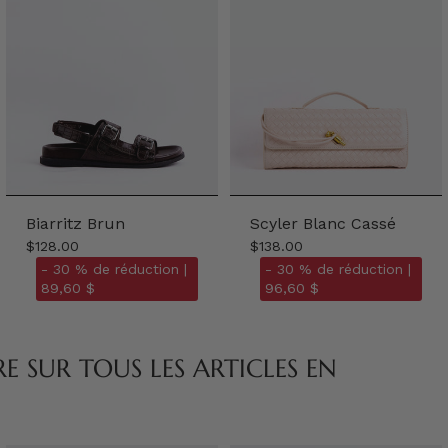
Biarritz Brun
Scyler Blanc Cassé
$128.00
$138.00
- 30 % de réduction |
- 30 % de réduction |
89,60 $
96,60 $
 SUR TOUS LES ARTICLES EN