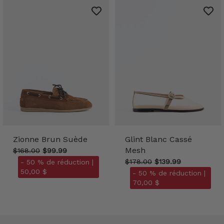
Zionne Brun Suède
Glint Blanc Cassé
Mesh
$168.00
$99.99
$178.00
$139.99
- 50 % de réduction |
50,00 $
- 50 % de réduction |
70,00 $