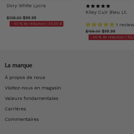
Dory White Lycra
Kiley Cuir Bleu Lt.
$128.00
$99.99
- 50 % de réduction |
50,00 $
1 revie
$158.00
$99.99
- 50 % de réduction |
50,
La marque
À propos de nous
Visitez-nous en magasin
Valeurs fondamentales
Carrières
Commentaires