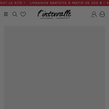
Skip
 LE SITE • LIVRAISON GRATUITE À PARTIR DE 200 $ • SOLD
to
content
Recherche
Compt