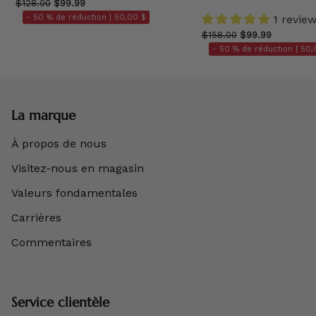
$128.00
$99.99
- 50 % de réduction |
50,00 $
1 revie
$158.00
$99.99
- 50 % de réduction |
50,
La marque
À propos de nous
Visitez-nous en magasin
Valeurs fondamentales
Carrières
Commentaires
Service clientèle