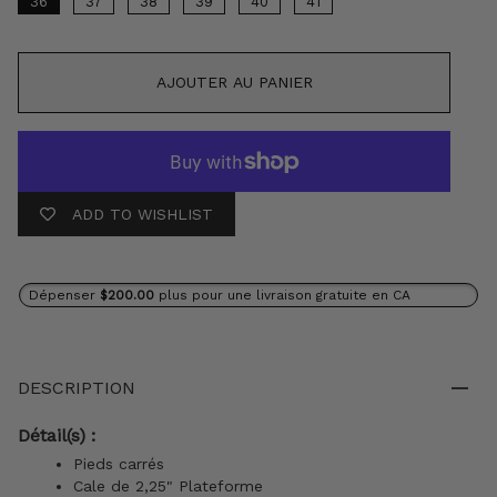
36
37
38
39
40
41
AJOUTER AU PANIER
ADD TO WISHLIST
Dépenser
$200.00
plus pour une livraison gratuite en CA
DESCRIPTION
Détail(s) :
Pieds carrés
Cale de 2,25" Plateforme