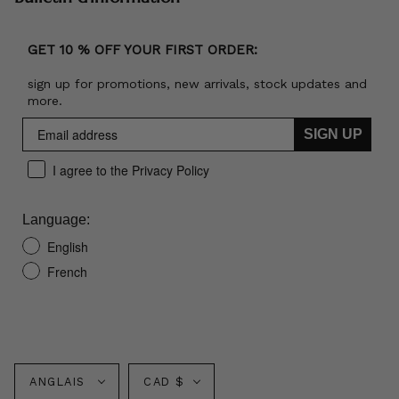
GET 10 % OFF YOUR FIRST ORDER:
sign up for promotions, new arrivals, stock updates and
more.
SIGN UP
I agree to the Privacy Policy
Language:
English
French
Langue
Monnaie
ANGLAIS
CAD $