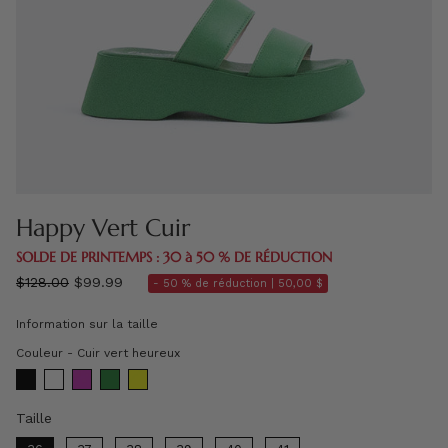
Happy Vert Cuir
SOLDE DE PRINTEMPS : 30 à 50 % DE RÉDUCTION
régulier
$128.00
$99.99
- 50 % de réduction |
50,00 $
prix
Information sur la taille
Couleur
Couleur
-
Cuir vert heureux
Taille
Taille