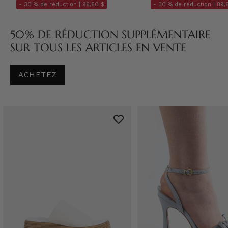
- 30 % de réduction |
96,60 $
- 30 % de réduction |
89,
50% DE RÉDUCTION SUPPLÉMENTAIRE
SUR TOUS LES ARTICLES EN VENTE
ACHETEZ