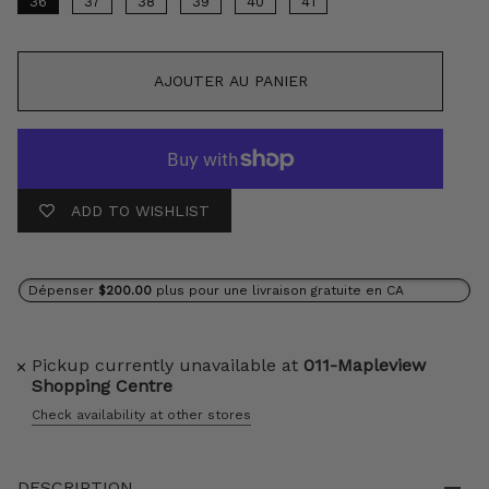
36
37
38
39
40
41
AJOUTER AU PANIER
ADD TO WISHLIST
Dépenser
$200.00
plus pour une livraison gratuite en CA
Pickup currently unavailable at
011-Mapleview
Shopping Centre
Check availability at other stores
DESCRIPTION