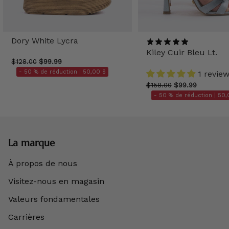
Dory White Lycra
Kiley Cuir Bleu Lt.
$128.00
$99.99
- 50 % de réduction |
50,00 $
1 revie
$158.00
$99.99
- 50 % de réduction |
50,
La marque
À propos de nous
Visitez-nous en magasin
Valeurs fondamentales
Carrières