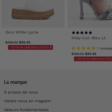
Dory White Lycra
Kiley Cuir Bleu Lt.
$128.00
$99.99
- 50 % de réduction |
50,00 $
1 revie
$158.00
$99.99
- 50 % de réduction |
50,
La marque
À propos de nous
Visitez-nous en magasin
Valeurs fondamentales