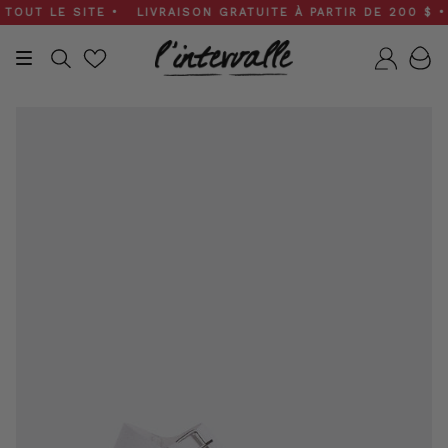
Skip
UT LE SITE • LIVRAISON GRATUITE À PARTIR DE 200 $ • SO
to
content
Recherche
Compt