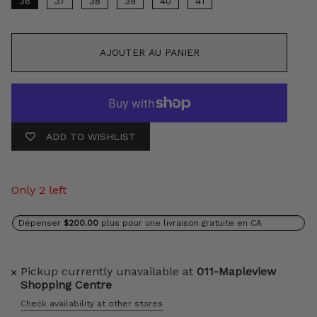
36
37
38
39
40
41
AJOUTER AU PANIER
ADD TO WISHLIST
Only 2 left
Dépenser
$200.00
plus pour une livraison gratuite en CA
Pickup currently unavailable at
011-Mapleview
Shopping Centre
Check availability at other stores