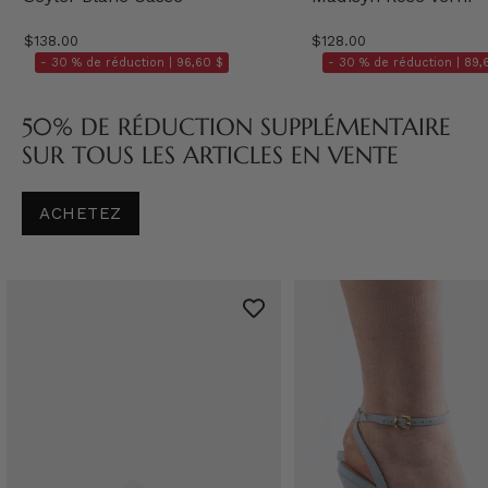
$138.00
$128.00
- 30 % de réduction |
96,60 $
- 30 % de réduction |
89,
50% DE RÉDUCTION SUPPLÉMENTAIRE
SUR TOUS LES ARTICLES EN VENTE
ACHETEZ