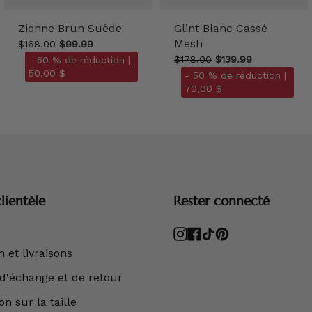
Zionne Brun Suède
Glint Blanc Cassé
Mesh
$168.00
$99.99
$178.00
$139.99
- 50 % de réduction |
50,00 $
- 50 % de réduction |
70,00 $
lientèle
Rester connecté
Instagram
Facebook
TikTok
Pinterest
 et livraisons
 d'échange et de retour
n sur la taille