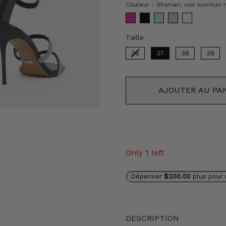
Couleur
-
Shamari, cuir noir/cuir 
Taille
Taille
36
37
38
39
AJOUTER AU PA
Only 1 left
Dépenser
$200.00
plus pour 
DESCRIPTION