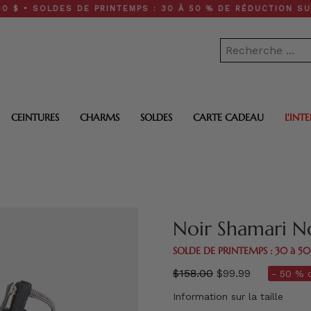
OLDES DE PRINTEMPS : 30 À 50 % DE RÉDUCTION SUR TOUT L
CEINTURES
CHARMS
SOLDES
CARTE CADEAU
L'INT
Noir Shamari N
SOLDE DE PRINTEMPS : 30 à 5
régulier
$158.00
$99.99
- 50 % d
prix
Information sur la taille