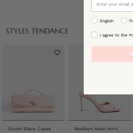
preffered language
English
F
STYLES TENDANCE
By signing up, you ag
I agree to the Pr
S
Scyler Blanc Cassé
Madisyn Rose Verni