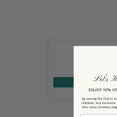
Let’s K
ENJOY 10% O
Be among the first to ex
releases, and exclusive
who value timeless ele
Email