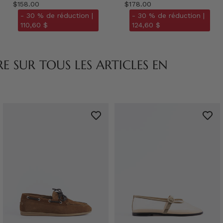
$158.00
$178.00
- 30 % de réduction |
- 30 % de réduction |
110,60 $
124,60 $
 SUR TOUS LES ARTICLES EN