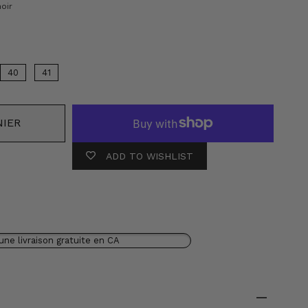
Couleur
noir
40
41
NIER
ADD TO WISHLIST
une livraison gratuite en CA