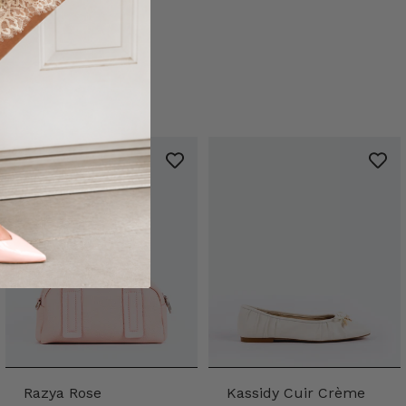
Razya Rose
Kassidy Cuir Crème