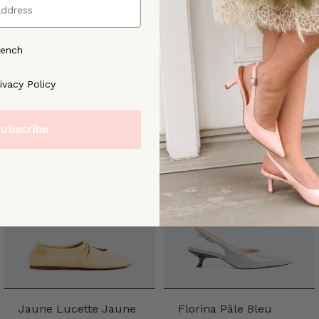
rench
ree to our [Privacy Policy]
ivacy Policy
ubscribe
Jaune Lucette Jaune
Florina Pâle Bleu