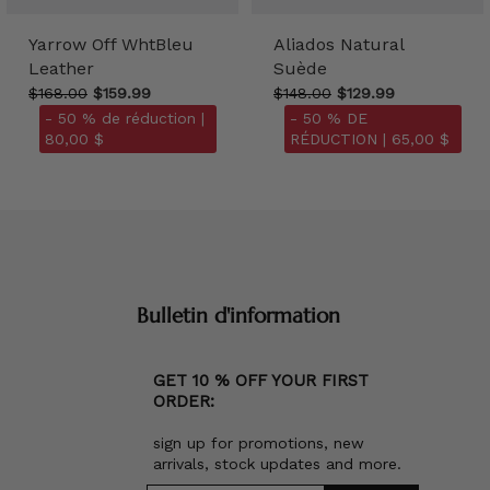
Yarrow Off WhtBleu
Aliados Natural
Leather
Suède
$168.00
$159.99
$148.00
$129.99
- 50 % de réduction |
- 50 % DE
80,00 $
RÉDUCTION |
65,00 $
Bulletin d'information
GET 10 % OFF YOUR FIRST
ORDER:
sign up for promotions, new
arrivals, stock updates and more.