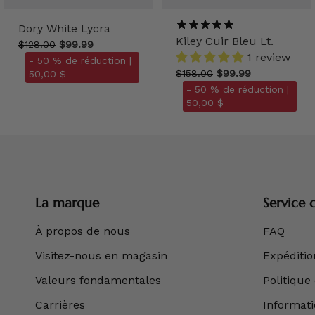
Dory White Lycra
Kiley Cuir Bleu Lt.
$128.00
$99.99
1 review
- 50 % de réduction |
$158.00
$99.99
50,00 $
- 50 % de réduction |
50,00 $
La marque
Service c
À propos de nous
FAQ
Visitez-nous en magasin
Expédition
Valeurs fondamentales
Politique
Carrières
Informatio