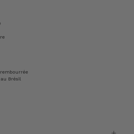
e
ère
e rembourrée
au Brésil