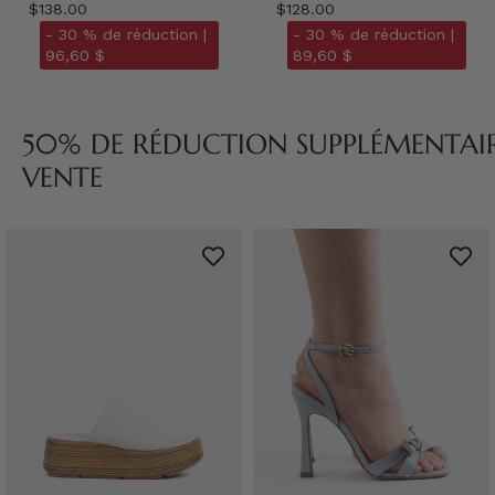
$138.00
$128.00
- 30 % de réduction |
- 30 % de réduction |
96,60 $
89,60 $
50% DE RÉDUCTION SUPPLÉMENTAIRE
VENTE