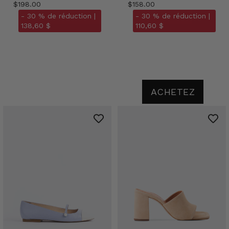
$198.00
$158.00
- 30 % de réduction |
- 30 % de réduction |
138,60 $
110,60 $
ACHETEZ