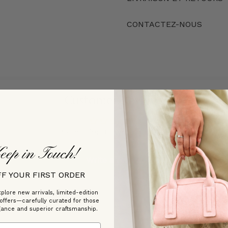
CONTACTEZ-NOUS
Customer Reviews
Be the first to write a review
eep in Touch!
Write a review
FF YOUR FIRST ORDER
plore new arrivals, limited-edition
 offers—carefully curated for those
gance and superior craftsmanship.