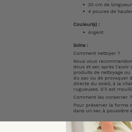
20 cm de longueur
4 pouces de haute
Couleur(s) :
Argent
Soins :
Comment nettoyer ?
Nous vous recommandons 
doux et sec après l'avoir u
produits de nettoyage ou d
du sac ou de provoquer de
directe du soleil, à la cha
rugueuses. S'il est mouil
Comment les conserver ?
Pour préserver la forme d
dans un sac à poussière e