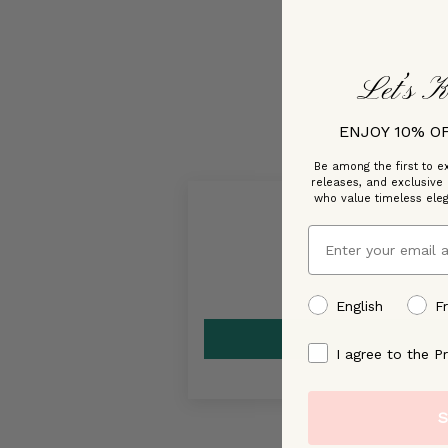
Let’s K
ENJOY 10% O
Be among the first to ex
releases, and exclusive
who value timeless ele
Email
preffered language
English
F
By signing up, you ag
I agree to the Pr
S