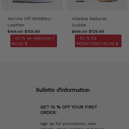
Yarrow Off WhtBleu
Aliados Natural
Leather
Suède
$168.00
$159.99
$148.00
$129.99
- 50 % de réduction |
- 50 % DE
80,00 $
RÉDUCTION |
65,00 $
Bulletin d'information
GET 10 % OFF YOUR FIRST
ORDER:
sign up for promotions, new