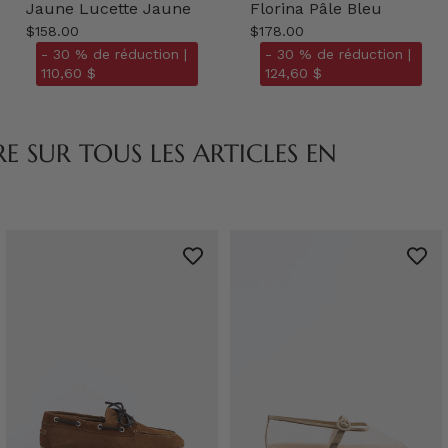
Jaune Lucette Jaune
Florina Pâle Bleu
$158.00
$178.00
- 30 % de réduction |
- 30 % de réduction |
110,60 $
124,60 $
 SUR TOUS LES ARTICLES EN