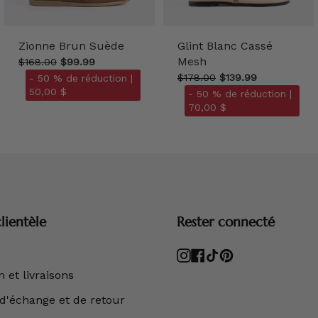
Zionne Brun Suède
Glint Blanc Cassé
Mesh
$168.00
$99.99
$178.00
$139.99
- 50 % de réduction |
50,00 $
- 50 % de réduction |
70,00 $
lientèle
Rester connecté
Instagram
Facebook
TikTok
Pinterest
 et livraisons
 d'échange et de retour