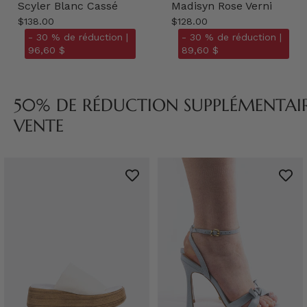
Scyler Blanc Cassé
Madisyn Rose Verni
$138.00
$128.00
- 30 % de réduction |
- 30 % de réduction |
96,60 $
89,60 $
50% DE RÉDUCTION SUPPLÉMENTAIRE
VENTE