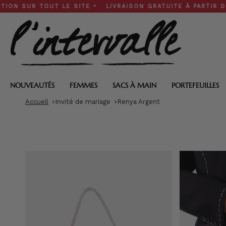
Skip
R TOUT LE SITE • LIVRAISON GRATUITE À PARTIR DE 200 $ 
to
content
NOUVEAUTÉS
FEMMES
SACS À MAIN
PORTEFEUILLES
Accueil
Invité de mariage
Renya Argent