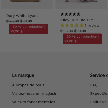
Dory White Lycra
Kiley Cuir Bleu Lt.
$128.00
$99.99
1 review
- 50 % de réduction |
$158.00
$99.99
50,00 $
- 50 % de réduction |
50,00 $
La marque
Service c
À propos de nous
FAQ
Visitez-nous en magasin
Expédition
Valeurs fondamentales
Politique