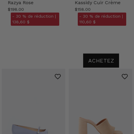
Razya Rose
Kassidy Cuir Crème
$198.00
$158.00
- 30 % de réduction |
- 30 % de réduction |
138,60 $
110,60 $
ACHETEZ