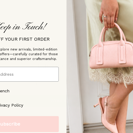
LIVRAISON ET RETOURS
CONTACTEZ-NOUS
eep in Touch!
FF YOUR FIRST ORDER
plore new arrivals, limited-edition
 offers—carefully curated for those
gance and superior craftsmanship.
Customer Reviews
Be the first to write a review
rench
Write a review
ree to our [Privacy Policy]
ivacy Policy
ubscribe