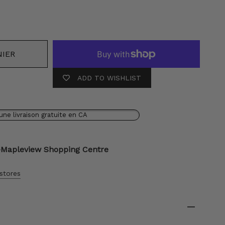
r
NIER
ADD TO WISHLIST
une livraison gratuite en CA
-Mapleview Shopping Centre
 stores