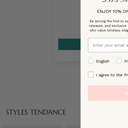
ENJOY 10% O
Be among the first to ex
releases, and exclusive
who value timeless ele
Email
preffered language
English
F
By signing up, you ag
I agree to the Pr
S
STYLES TENDANCE