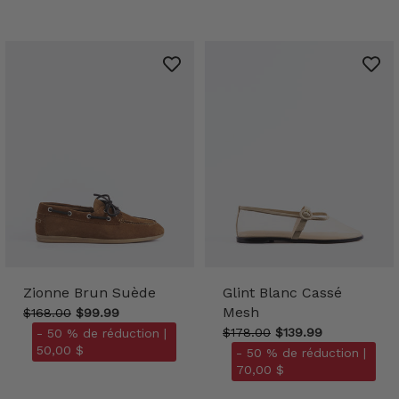
Zionne Brun Suède
Glint Blanc Cassé
Mesh
$168.00
$99.99
$178.00
$139.99
- 50 % de réduction |
50,00 $
- 50 % de réduction |
70,00 $