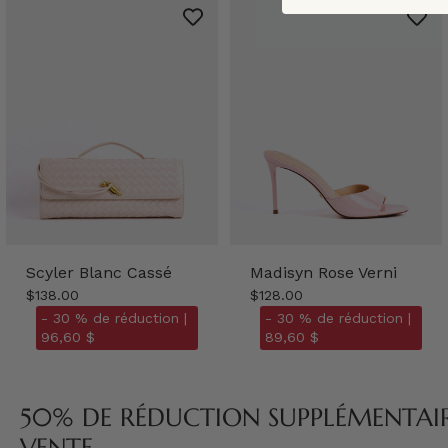
Scyler Blanc Cassé
Madisyn Rose Verni
$138.00
$128.00
- 30 % de réduction |
- 30 % de réduction |
96,60 $
89,60 $
50% DE RÉDUCTION SUPPLÉMENTAIRE
VENTE