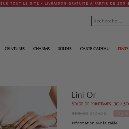
 LE SITE • LIVRAISON GRATUITE À PARTIR DE 200 $
CEINTURES
CHARMS
SOLDES
CARTE CADEAU
L'INT
Lini Or
SOLDE DE PRINTEMPS : 30 à 5
régulier
$138.00
$109.99
- 50 % 
prix
Information sur la taille