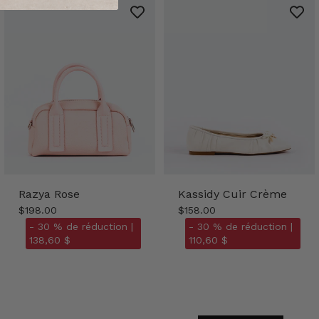
Razya Rose
Kassidy Cuir Crème
$198.00
$158.00
- 30 % de réduction |
- 30 % de réduction |
138,60 $
110,60 $