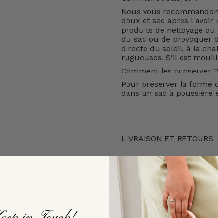
Nous vous recommandons 
doux et sec après l'avoir u
produits de nettoyage ou d
du sac ou de provoquer de
directe du soleil, à la cha
rugueuses. S'il est mouil
Comment les conserver ?
Pour préserver la forme d
dans un sac à poussière e
LIVRAISON ET RETOURS
CONTACTEZ-NOUS
eep in Touch!