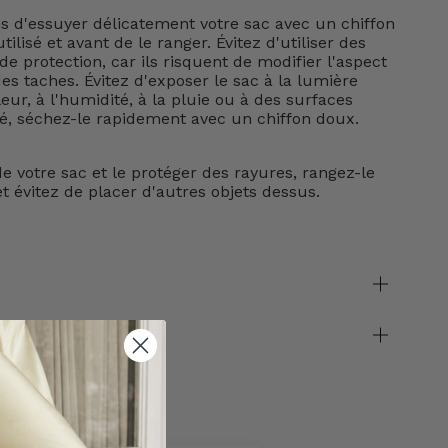
d'essuyer délicatement votre sac avec un chiffon
tilisé et avant de le ranger. Évitez d'utiliser des
e protection, car ils risquent de modifier l'aspect
s taches. Évitez d'exposer le sac à la lumière
leur, à l'humidité, à la pluie ou à des surfaces
lé, séchez-le rapidement avec un chiffon doux.
e votre sac et le protéger des rayures, rangez-le
t évitez de placer d'autres objets dessus.