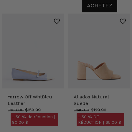
ACHETEZ
Yarrow Off WhtBleu
Aliados Natural
Leather
Suède
$168.00
$159.99
$148.00
$129.99
- 50 % de réduction |
- 50 % DE
80,00 $
RÉDUCTION |
65,00 $