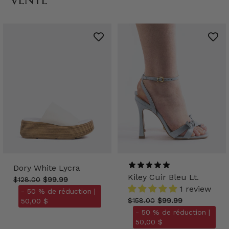
Dory White Lycra
Kiley Cuir Bleu Lt.
$128.00
$99.99
1 review
- 50 % de réduction |
$158.00
$99.99
50,00 $
- 50 % de réduction |
50,00 $