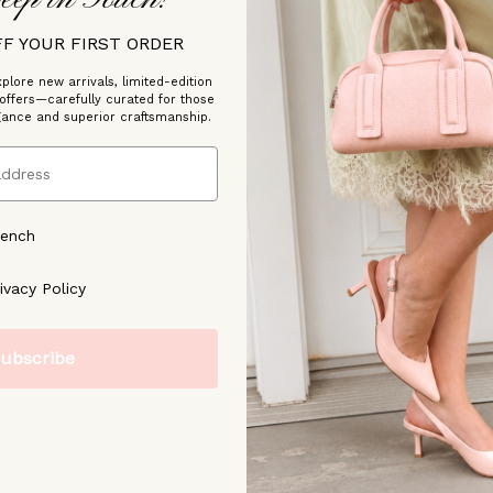
Customer Reviews
FF YOUR FIRST ORDER
plore new arrivals, limited-edition
 offers—carefully curated for those
Be the first to write a review
gance and superior craftsmanship.
Write a review
rench
ree to our [Privacy Policy]
ivacy Policy
ubscribe