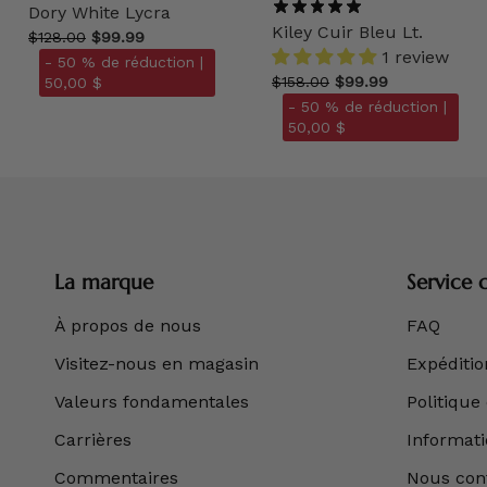
Dory White Lycra
Kiley Cuir Bleu Lt.
$128.00
$99.99
1 review
- 50 % de réduction |
$158.00
$99.99
50,00 $
- 50 % de réduction |
50,00 $
La marque
Service c
À propos de nous
FAQ
Visitez-nous en magasin
Expédition
Valeurs fondamentales
Politique
Carrières
Informatio
Commentaires
Nous con