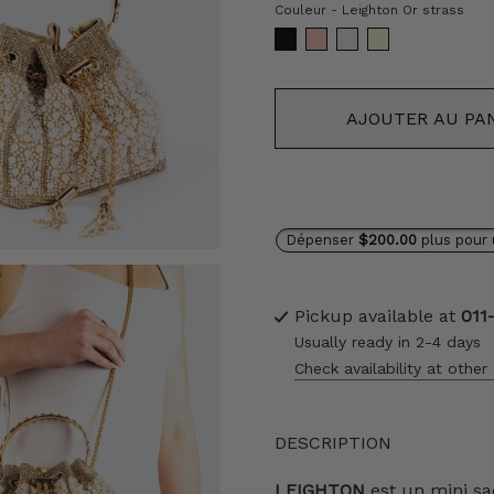
Cou
Couleur
-
Leighton Or strass
AJOUTER AU PA
Dépenser
$200.00
plus pour 
Pickup available at
011
Usually ready in 2-4 days
Check availability at other
DESCRIPTION
LEIGHTON
est un mini sac