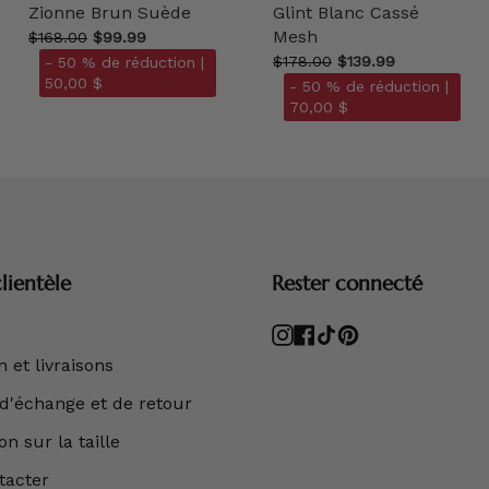
Zionne Brun Suède
Glint Blanc Cassé
Mesh
$168.00
$99.99
$178.00
$139.99
- 50 % de réduction |
50,00 $
- 50 % de réduction |
70,00 $
lientèle
Rester connecté
Instagram
Facebook
TikTok
Pinterest
 et livraisons
 d'échange et de retour
n sur la taille
tacter