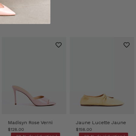
Madisyn Rose Verni
Jaune Lucette Jaune
$128.00
$158.00