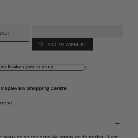
leur
NIER
ADD TO WISHLIST
une livraison gratuite en CA
-Mapleview Shopping Centre
 stores
 seau de soirée orné de strass et de perles. Il est