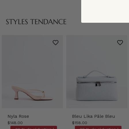
STYLES TENDANCE
Nyla Rose
Bleu Lika Pâle Bleu
$148.00
$158.00