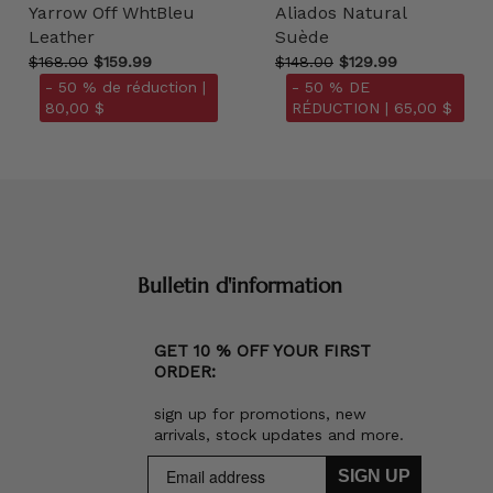
Yarrow Off WhtBleu
Aliados Natural
Leather
Suède
$168.00
$159.99
$148.00
$129.99
- 50 % de réduction |
- 50 % DE
80,00 $
RÉDUCTION |
65,00 $
Bulletin d'information
GET 10 % OFF YOUR FIRST
ORDER:
sign up for promotions, new
arrivals, stock updates and more.
SIGN UP