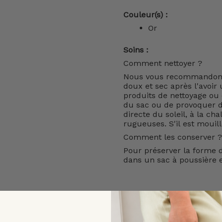
Couleur(s) :
Or
Soins :
Comment nettoyer ?
Nous vous recommandons 
doux et sec après l'avoir u
produits de nettoyage ou d
du sac ou de provoquer de
directe du soleil, à la cha
rugueuses. S'il est mouil
Comment les conserver ?
Pour préserver la forme d
dans un sac à poussière e
DELIVERY AND RETURNS