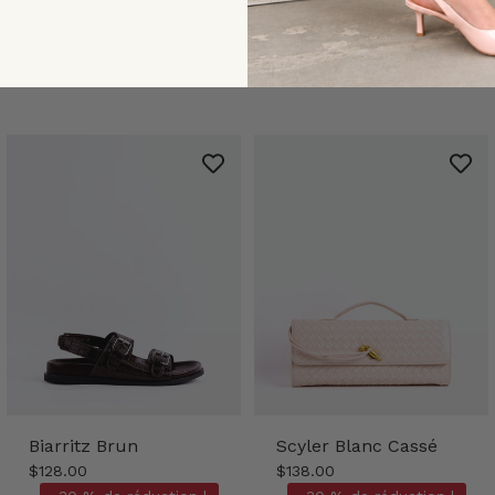
Biarritz Brun
Scyler Blanc Cassé
$128.00
$138.00