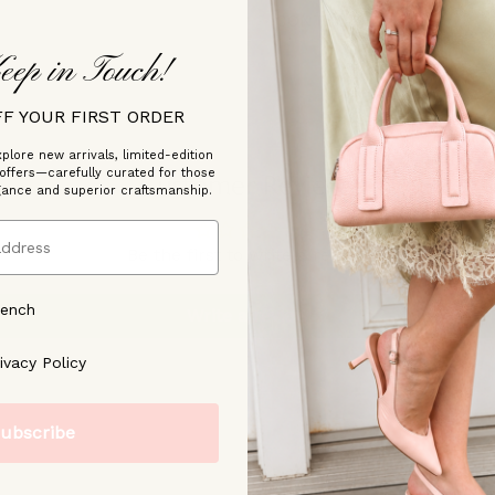
CONTACTEZ-NOUS
eep in Touch!
FF YOUR FIRST ORDER
plore new arrivals, limited-edition
 offers—carefully curated for those
Customer Reviews
gance and superior craftsmanship.
Be the first to write a review
rench
Write a review
ree to our [Privacy Policy]
ivacy Policy
ubscribe