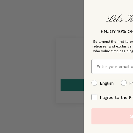
Let’s K
ENJOY 10% O
Be among the first to ex
releases, and exclusive
who value timeless ele
Email
preffered language
English
F
By signing up, you ag
I agree to the Pr
S