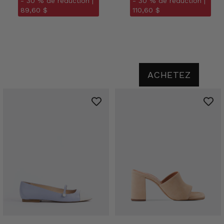
- 30 % de réduction |
- 30 % de réduction |
89,60 $
110,60 $
ACHETEZ