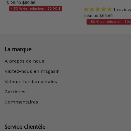
$128.00
$99.99
- 50 % de réduction |
50,00 $
1 revie
$158.00
$99.99
- 50 % de réduction |
50,
La marque
À propos de nous
Visitez-nous en magasin
Valeurs fondamentales
Carrières
Commentaires
Service clientèle