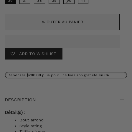
36
37
38
39
40
41
AJOUTER AU PANIER
ADD TO WISHLIST
Dépenser
$200.00
plus pour une livraison gratuite en CA
DESCRIPTION
Détail(s) :
Bout arrondi
Style string
1" Plateforme