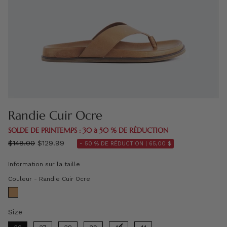
Randie Cuir Ocre
SOLDE DE PRINTEMPS : 30 à 50 % DE RÉDUCTION
régulier
$148.00
$129.99
- 50 % DE RÉDUCTION |
65,00 $
prix
Information sur la taille
Couleur
Couleur
-
Randie Cuir Ocre
Size
Size