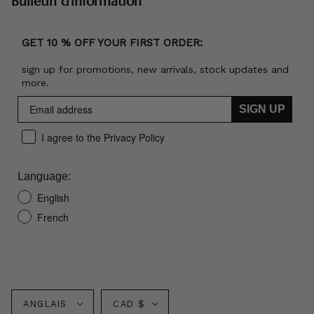
Bulletin d'information
GET 10 % OFF YOUR FIRST ORDER:
sign up for promotions, new arrivals, stock updates and
more.
SIGN UP
I agree to the Privacy Policy
Language:
English
French
Langue
Monnaie
ANGLAIS
CAD $