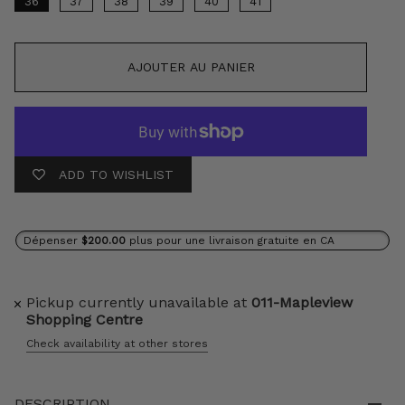
36
37
38
39
40
41
AJOUTER AU PANIER
ADD TO WISHLIST
Dépenser
$200.00
plus pour une livraison gratuite en CA
Pickup currently unavailable at
011-Mapleview
Shopping Centre
Check availability at other stores
DESCRIPTION