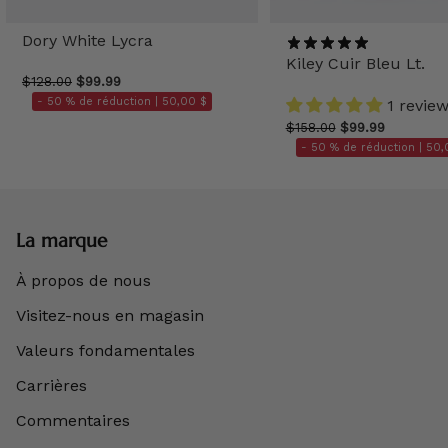
Dory White Lycra
Kiley Cuir Bleu Lt.
$128.00
$99.99
- 50 % de réduction |
50,00 $
1 revie
$158.00
$99.99
- 50 % de réduction |
50,
La marque
À propos de nous
Visitez-nous en magasin
Valeurs fondamentales
Carrières
Commentaires