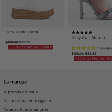
Dory White Lycra
Kiley Cuir Bleu Lt.
$128.00
$99.99
- 50 % de réduction |
50,00 $
1 revie
$158.00
$99.99
- 50 % de réduction |
50,
La marque
À propos de nous
Visitez-nous en magasin
Valeurs fondamentales