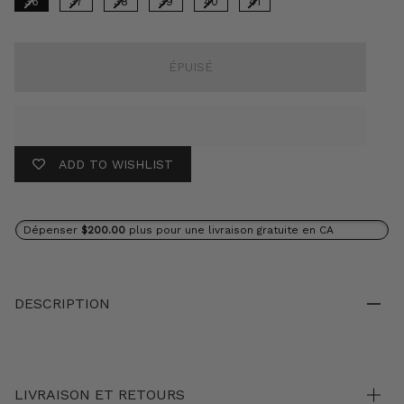
36
37
38
39
40
41
ÉPUISÉ
ADD TO WISHLIST
Dépenser
$200.00
plus pour une livraison gratuite en CA
DESCRIPTION
LIVRAISON ET RETOURS