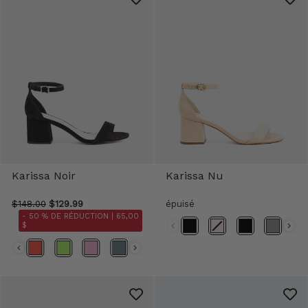
Karissa Noir
Karissa Nu
$148.00
$129.99
épuisé
- 50 % DE RÉDUCTION |
65,00
$