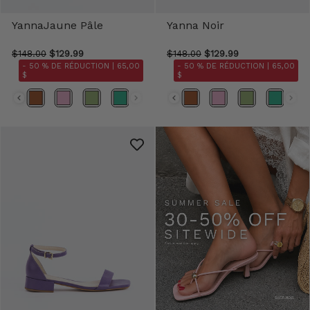
YannaJaune Pâle
Yanna Noir
$148.00
$129.99
$148.00
$129.99
- 50 % DE RÉDUCTION |
65,00
- 50 % DE RÉDUCTION |
65,00
$
$