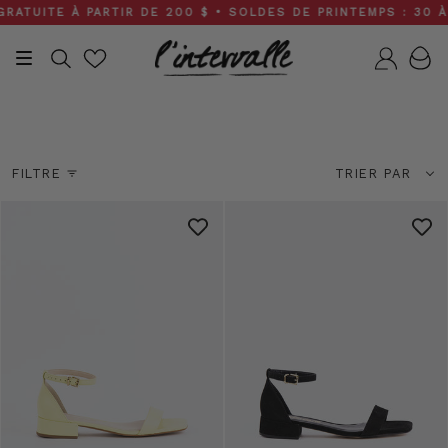
Skip
 PARTIR DE 200 $ • SOLDES DE PRINTEMPS : 30 À 50 % DE 
to
content
Recherche
Compt
Toutes les collections
Trier
FILTRE
TRIER PAR
par