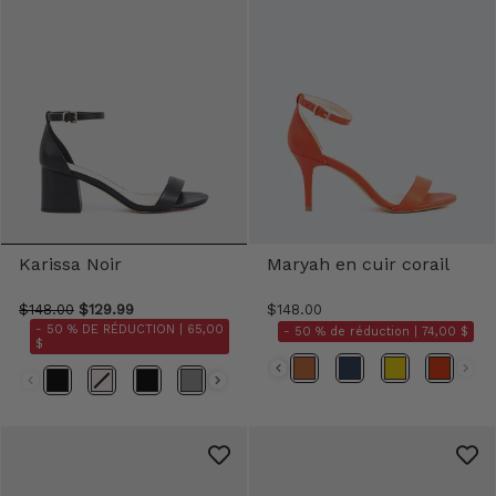
Karissa Noir
Maryah en cuir corail
$148.00
$129.99
$148.00
- 50 % DE RÉDUCTION |
65,00
- 50 % de réduction |
74,00 $
$