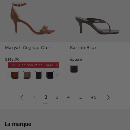
Maryah Cognac Cuir
Sarrah Brun
$148.00
épuisé
- 50 % de réduction |
74,00 $
"
2
Suivant
1
3
4
45
...
Précédent
"
La marque