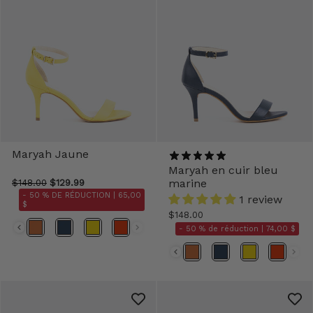
Maryah Jaune
Maryah en cuir bleu
marine
$148.00
$129.99
- 50 % DE RÉDUCTION |
65,00
1 review
$
$148.00
- 50 % de réduction |
74,00 $