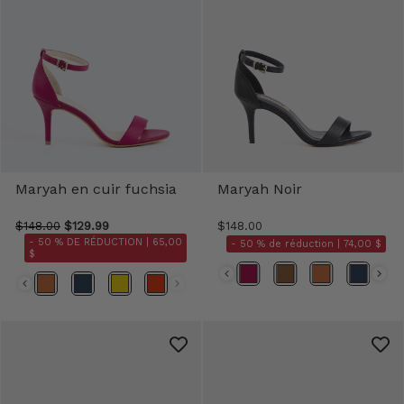
Maryah en cuir fuchsia
Maryah Noir
$148.00
$129.99
$148.00
- 50 % DE RÉDUCTION |
65,00
- 50 % de réduction |
74,00 $
$