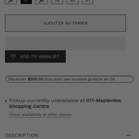
36
37
38
39
40
41
AJOUTER AU PANIER
ADD TO WISHLIST
Dépenser
$200.00
plus pour une livraison gratuite en CA
Pickup currently unavailable at
011-Mapleview
Shopping Centre
Check availability at other stores
DESCRIPTION