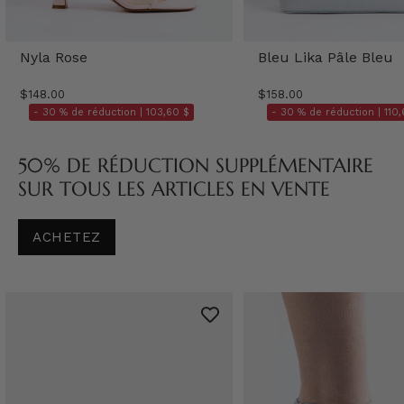
Nyla Rose
Bleu Lika Pâle Bleu
$148.00
$158.00
- 30 % de réduction |
103,60 $
- 30 % de réduction |
110,
50% DE RÉDUCTION SUPPLÉMENTAIRE
SUR TOUS LES ARTICLES EN VENTE
ACHETEZ