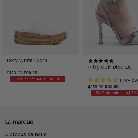
Dory White Lycra
Kiley Cuir Bleu Lt.
$128.00
$99.99
- 50 % de réduction |
50,00 $
1 revie
$158.00
$99.99
- 50 % de réduction |
50,
La marque
À propos de nous