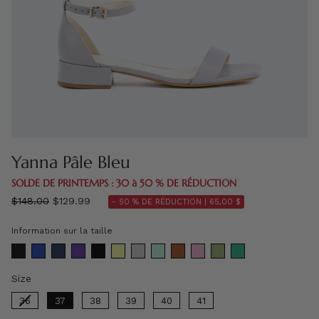
Yanna Pâle Bleu
SOLDE DE PRINTEMPS : 30 à 50 % DE RÉDUCTION
régulier
$148.00
$129.99
- 50 % DE RÉDUCTION |
65,00 $
prix
Information sur la taille
Size
Size
36
37
38
39
40
41