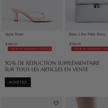
Nyla Rose
Bleu Lika Pâle Bleu
$148.00
$158.00
- 30 % de réduction |
103,60 $
- 30 % de réduction |
110,
50% DE RÉDUCTION SUPPLÉMENTAIRE
SUR TOUS LES ARTICLES EN VENTE
ACHETEZ