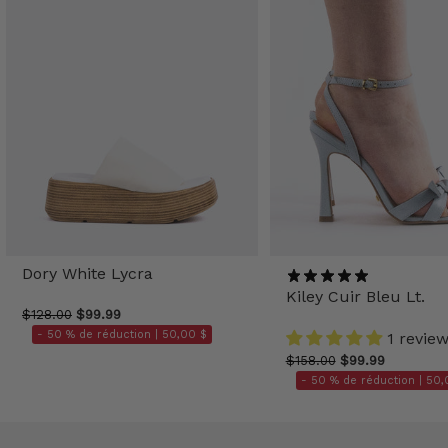
Dory White Lycra
Kiley Cuir Bleu Lt.
$128.00
$99.99
- 50 % de réduction |
50,00 $
1 revie
$158.00
$99.99
- 50 % de réduction |
50,