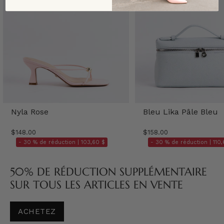
Nyla Rose
Bleu Lika Pâle Bleu
$148.00
$158.00
- 30 % de réduction |
103,60 $
- 30 % de réduction |
110,
50% DE RÉDUCTION SUPPLÉMENTAIRE
SUR TOUS LES ARTICLES EN VENTE
ACHETEZ