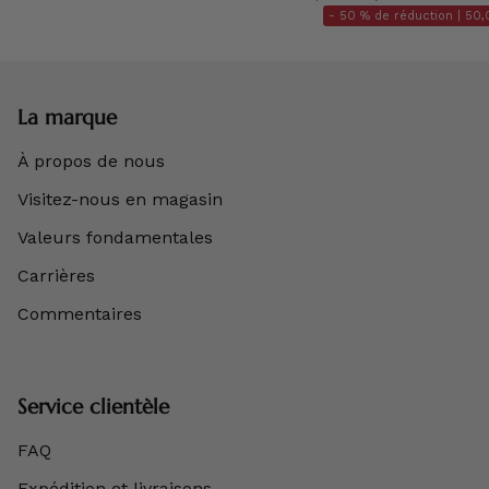
- 50 % de réduction |
50,
La marque
À propos de nous
Visitez-nous en magasin
Valeurs fondamentales
Carrières
Commentaires
Service clientèle
FAQ
Expédition et livraisons