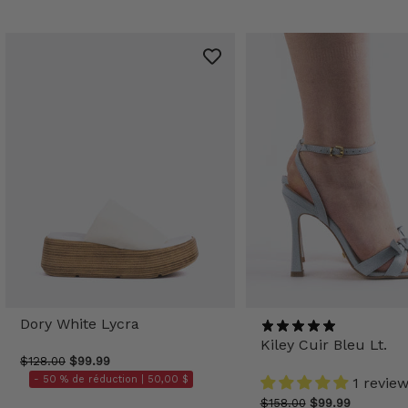
Dory White Lycra
Kiley Cuir Bleu Lt.
$128.00
$99.99
- 50 % de réduction |
50,00 $
1 revie
$158.00
$99.99