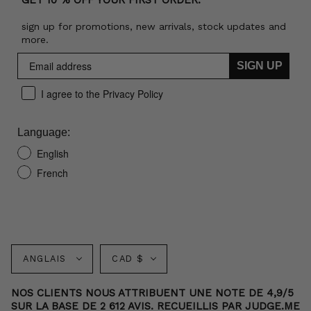
GET 10 % OFF YOUR FIRST ORDER:
sign up for promotions, new arrivals, stock updates and
more.
SIGN UP
I agree to the Privacy Policy
Language:
English
French
Langue
Monnaie
ANGLAIS
CAD $
NOS CLIENTS NOUS ATTRIBUENT UNE NOTE DE 4,9/5
SUR LA BASE DE 2 612 AVIS. RECUEILLIS PAR JUDGE.ME