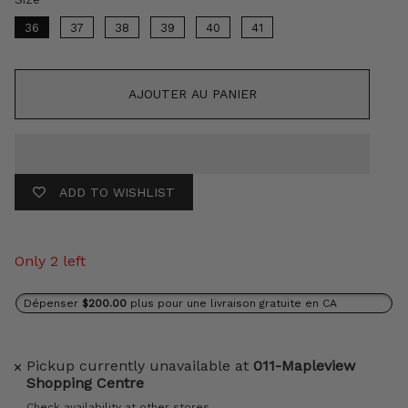
36
37
38
39
40
41
AJOUTER AU PANIER
ADD TO WISHLIST
Only 2 left
Dépenser
$200.00
plus pour une livraison gratuite en CA
Pickup currently unavailable at
011-Mapleview
Shopping Centre
Check availability at other stores