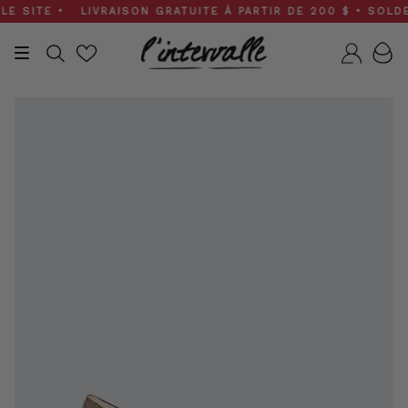
Skip
SITE • LIVRAISON GRATUITE À PARTIR DE 200 $ • SOLDES D
to
content
Recherche
Compt